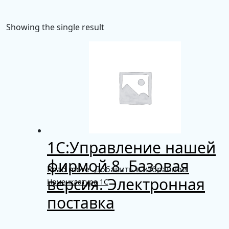
Showing the single result
1С:Управление нашей
фирмой 8. Базовая
Read more
Добавить в избранное
версия. Электронная
Номенклатура 1С
поставка