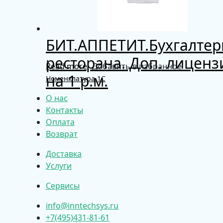
БИТ.АППЕТИТ.Бухгалтер
ресторана. Доп. лиценз
Read more
Добавить в избранное
на 1 р.м.
Номенклатура 1С
О нас
Контакты
Оплата
Возврат
Доставка
Услуги
Сервисы
info@inntechsys.ru
+7(495)431-81-61