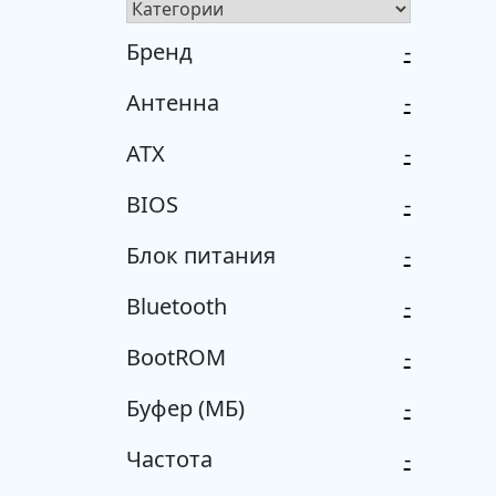
Бренд
-
Антенна
-
ATX
-
BIOS
-
Блок питания
-
Bluetooth
-
BootROM
-
Буфер (МБ)
-
Частота
-