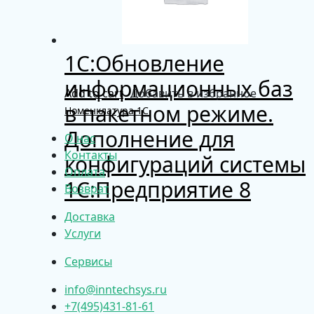
1С:Обновление
информационных баз
Add to cart
Добавить в избранное
в пакетном режиме.
Номенклатура 1С
Дополнение для
О нас
Контакты
конфигураций системы
Оплата
1С:Предприятие 8
Возврат
Доставка
Услуги
Сервисы
info@inntechsys.ru
+7(495)431-81-61