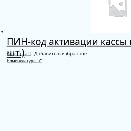
ПИН-код активации кассы в
шт.)
Add to cart
Добавить в избранное
Номенклатура 1С