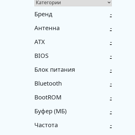
Бренд
-
Антенна
-
ATX
-
BIOS
-
Блок питания
-
Bluetooth
-
BootROM
-
Буфер (МБ)
-
Частота
-