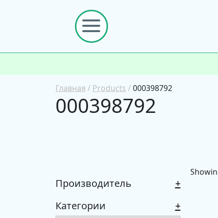
Главная
/
Products
/
000398792
000398792
Showing
Производитель
+
Категории
+