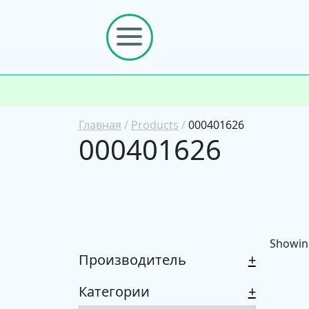
Главная
/
Products
/
000401626
000401626
Showing
Производитель
+
Категории
+