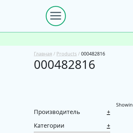
Главная
/
Products
/
000482816
000482816
Showing
Производитель
+
Категории
+