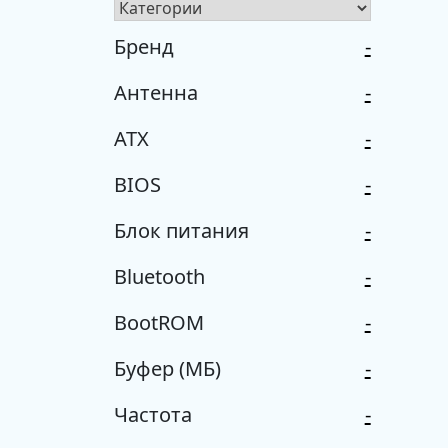
Бренд
-
Антенна
-
ATX
-
BIOS
-
Блок питания
-
Bluetooth
-
BootROM
-
Буфер (МБ)
-
Частота
-