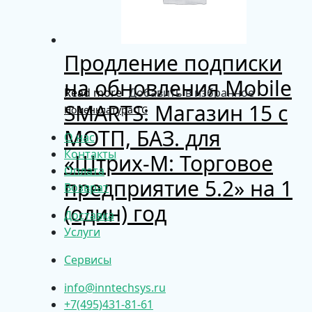
Продление подписки
на обновления Mobile
Read more
Добавить в избранное
SMARTS: Магазин 15 с
Номенклатура 1С
МОТП, БАЗ. для
О нас
Контакты
«Штрих-М: Торговое
Оплата
предприятие 5.2» на 1
Возврат
(один) год
Доставка
Услуги
Сервисы
info@inntechsys.ru
+7(495)431-81-61