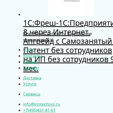
1C:Фреш-1C:Предприят
8 через Интернет.
Read more
Добавить в избранное
Апгрейд с Самозанятый
Номенклатура 1С
Патент без сотрудников
О нас
Контакты
на ИП без сотрудников 
Оплата
мес.
Возврат
Доставка
Услуги
Сервисы
info@inntechsys.ru
+7(495)431-81-61