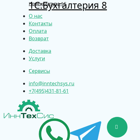
1С:Бухгалтерия 8
Номенклатура 1С
О нас
Контакты
Оплата
Возврат
Доставка
Услуги
Сервисы
info@inntechsys.ru
+7(495)431-81-61