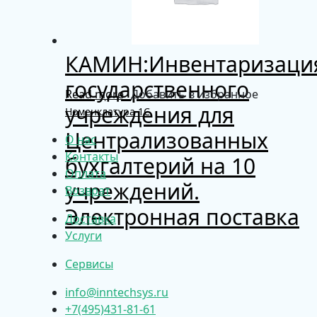
КАМИН:Инвентаризаци
государственного
Read more
Добавить в избранное
учреждения для
Номенклатура 1С
Централизованных
О нас
Контакты
бухгалтерий на 10
Оплата
учреждений.
Возврат
Электронная поставка
Доставка
Услуги
Сервисы
info@inntechsys.ru
+7(495)431-81-61