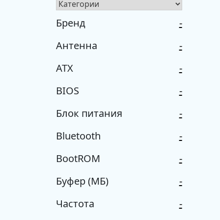
Бренд
-
Антенна
-
ATX
-
BIOS
-
Блок питания
-
Bluetooth
-
BootROM
-
Буфер (МБ)
-
Частота
-