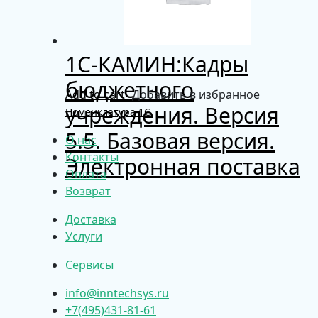
1С-КАМИН:Кадры
бюджетного
Add to cart
Добавить в избранное
учреждения. Версия
Номенклатура 1С
5.5. Базовая версия.
О нас
Контакты
Электронная поставка
Оплата
Возврат
Доставка
Услуги
Сервисы
info@inntechsys.ru
+7(495)431-81-61