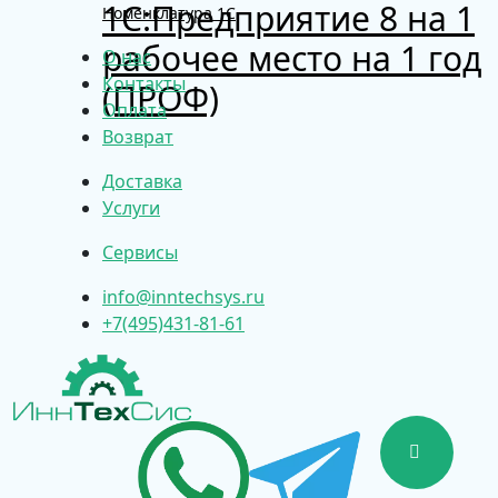
1С:Предприятие 8 на 1
Номенклатура 1С
рабочее место на 1 год
О нас
Контакты
(ПРОФ)
Оплата
Возврат
Доставка
Услуги
Сервисы
info@inntechsys.ru
+7(495)431-81-61