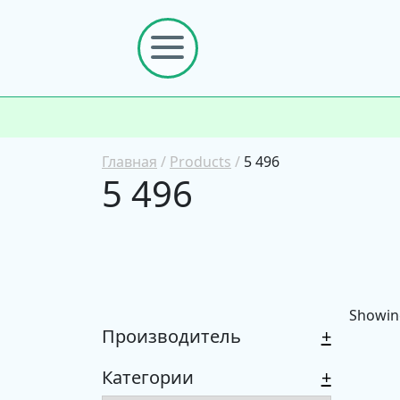
Главная
/
Products
/
5 496
5 496
Showing
Производитель
+
Категории
+