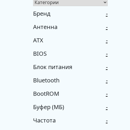
Бренд
-
Антенна
-
ATX
-
BIOS
-
Блок питания
-
Bluetooth
-
BootROM
-
Буфер (МБ)
-
Частота
-