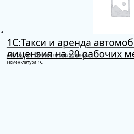
1С:Такси и аренда автомо
лицензия на 20 рабочих м
Add to cart
Добавить в избранное
Номенклатура 1С