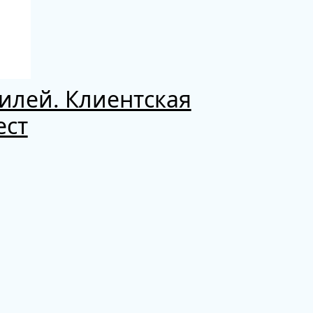
билей. Клиентская
ест