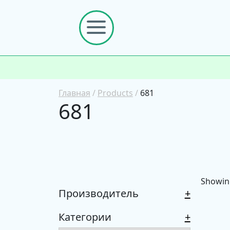
Главная
/
Products
/
681
681
Showing
Производитель
+
Категории
+