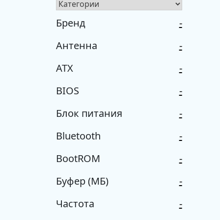
Бренд
-
Антенна
-
ATX
-
BIOS
-
Блок питания
-
Bluetooth
-
BootROM
-
Буфер (МБ)
-
Частота
-