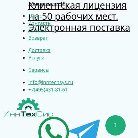
Клиентская лицензия
Номенклатура 1С
на 50 рабочих мест.
О нас
Контакты
Электронная поставка
Оплата
Возврат
Доставка
Услуги
Сервисы
info@inntechsys.ru
+7(495)431-81-61