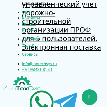
управленческий учет
Номенклатура 1С
дорожно-
О нас
Контакты
строительной
Оплата
организации ПРОФ
Возврат
для 5 пользователей.
Доставка
Электронная поставка
Услуги
Сервисы
info@inntechsys.ru
+7(495)431-81-61