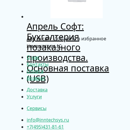
Апрель Софт:
Бухгалтерия
Add to cart
Добавить в избранное
позаказного
Номенклатура 1С
производства.
О нас
Контакты
Основная поставка
Оплата
(USB)
Возврат
Доставка
Услуги
Сервисы
info@inntechsys.ru
+7(495)431-81-61