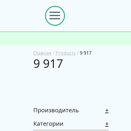
Главная
/
Products
/
9 917
9 917
Производитель
+
Категории
+