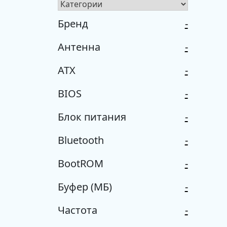
Бренд
-
Антенна
-
ATX
-
BIOS
-
Блок питания
-
Bluetooth
-
BootROM
-
Буфер (МБ)
-
Частота
-