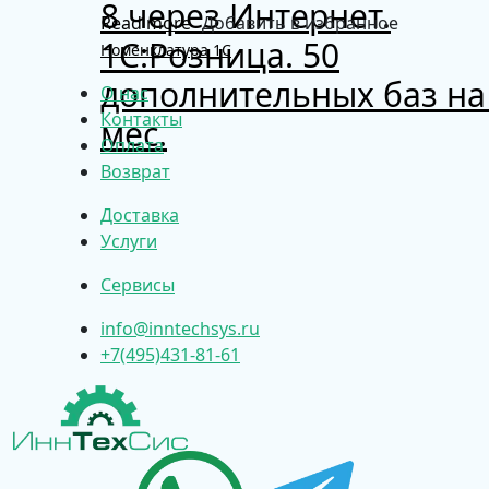
8 через Интернет.
Read more
Добавить в избранное
1С:Розница. 50
Номенклатура 1С
дополнительных баз на
О нас
Контакты
мес.
Оплата
Возврат
Доставка
Услуги
Сервисы
info@inntechsys.ru
+7(495)431-81-61