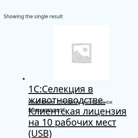
Showing the single result
1С:Селекция в
животноводстве.
Read more
Добавить в избранное
Клиентская лицензия
Номенклатура 1С
на 10 рабочих мест
(USB)