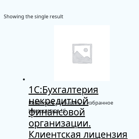
Showing the single result
1С:Бухгалтерия
некредитной
Read more
Добавить в избранное
финансовой
Номенклатура 1С
организации.
Клиентская лицензия