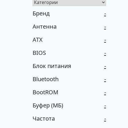
Бренд
-
Антенна
-
ATX
-
BIOS
-
Блок питания
-
Bluetooth
-
BootROM
-
Буфер (МБ)
-
Частота
-