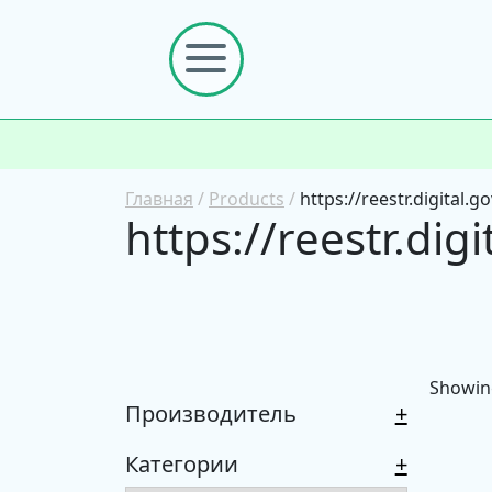
Главная
/
Products
/
https://reestr.digital.g
https://reestr.dig
Showing
Производитель
+
Категории
+