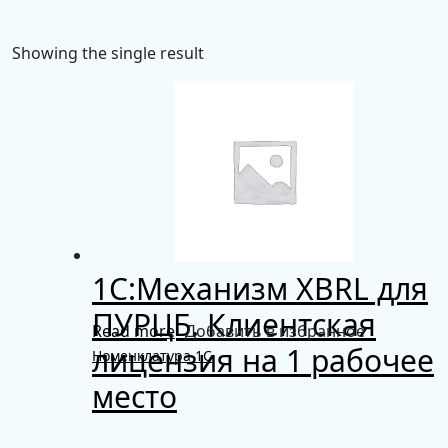
Showing the single result
1С:Механизм XBRL для
ПУРЦБ. Клиентская
Read more
Добавить в избранное
лицензия на 1 рабочее
Номенклатура 1С
место