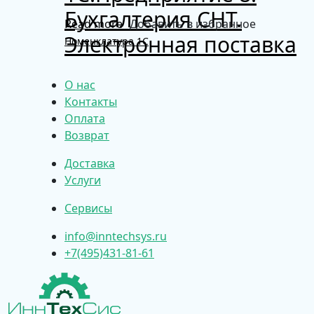
Бухгалтерия СНТ.
Read more
Добавить в избранное
Электронная поставка
Номенклатура 1С
О нас
Контакты
Оплата
Возврат
Доставка
Услуги
Сервисы
info@inntechsys.ru
+7(495)431-81-61