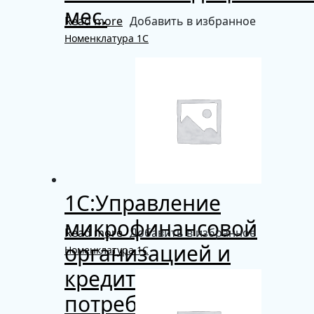
мес.
Read more
Добавить в избранное
Номенклатура 1С
1C:Управление
микрофинансовой
Read more
Добавить в избранное
организацией и
Номенклатура 1С
кредитным
потребительским