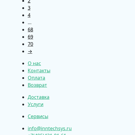
2
3
4
…
68
69
70
→
О нас
Контакты
Оплата
Возврат
Доставка
Услуги
Сервисы
info@inntechsys.ru