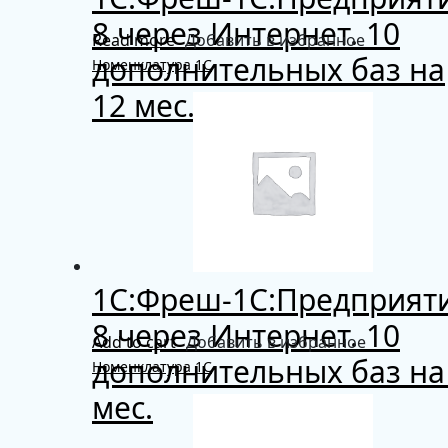
8 через Интернет. 10
Read more
Добавить в избранное
дополнительных баз на
Номенклатура 1С
12 мес.
1C:Фреш-1C:Предприят
8 через Интернет. 10
Add to cart
Добавить в избранное
дополнительных баз на
Номенклатура 1С
мес.