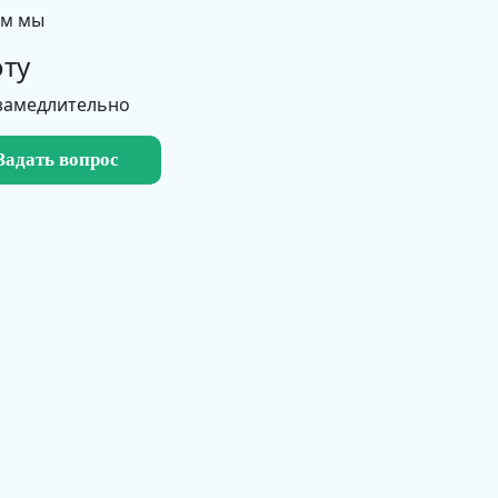
ем мы
ту
замедлительно
Задать вопрос