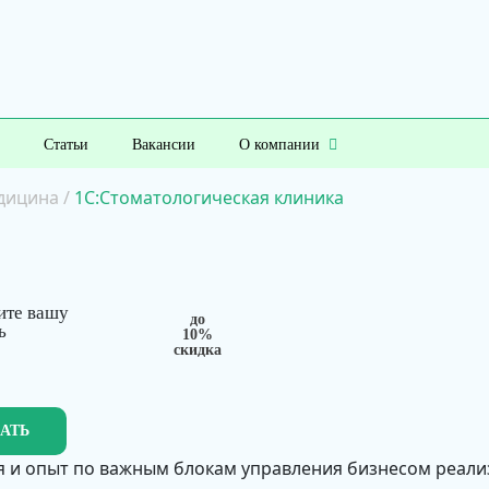
Статьи
Вакансии
О компании
дицина
/
1С:Стоматологическая клиника
ите вашу
до
ь
10%
скидка
ЗАТЬ
 и опыт по важным блокам управления бизнесом реал