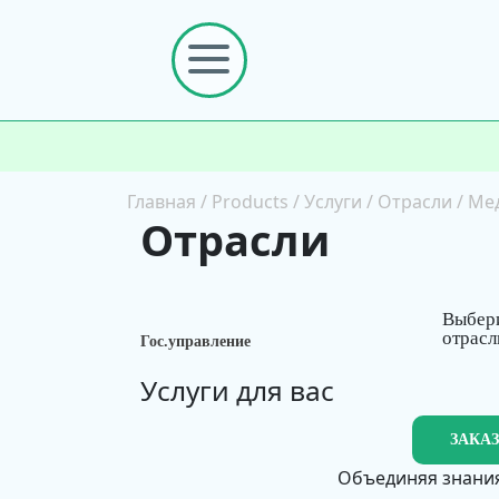
Главная
/
Products
/
Услуги
/
Отрасли
/
Ме
Отрасли
Выбер
отрасл
Гос.управление
Услуги для вас
ЗАКА
Объединяя знания