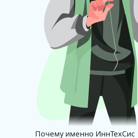
Почему именно
ИннТехСис