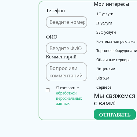
Мои интересы
Телефон
1С услуги
IT услуги
SEO услуги
ФИО
Контекстная реклама
Торговое оборудован
Комментарий
Облачные сервера
Лицензии
Bitrix24
Сервера
Я согласен с
обработкой
Мы свяжемся
персональных
с вами!
данных