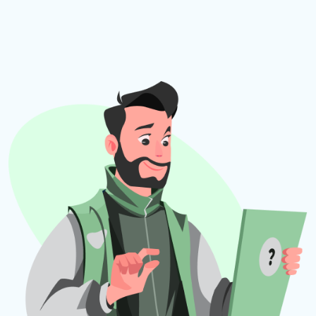
осуществляется в зашифрованном
виде. У фирмы «1С» нет доступа к
содержимому передаваемых пакетов.
При каких условиях используется
Установка в программах:
«1С:Бухгалтерия 8»
«1С:БизнесСтарт»
Отправка заявки на лизинг сопровождается
наличием усиленной квалифицированной
электронной подписи.
Программа в обязательном порядке должна
быть на официальной поддержке.
Стоимость
За услуги фирмы«1С» в настоящее время