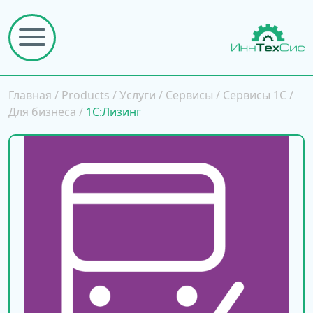
Главная
/
Products
/
Услуги
/
Сервисы
/
Сервисы 1С
/
Для бизнеса
/
1С:Лизинг