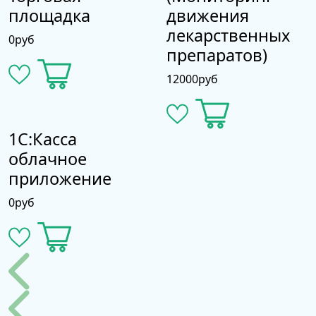
одобрении или отклонении заявки.
площадка
движения
Основные возможности
лекарственных
0
руб
препаратов)
12000
руб
1С:Касса
облачное
приложение
0
руб