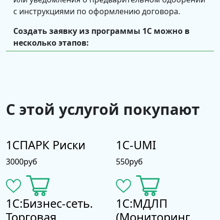
с инструкциями по оформлению договора.
Создать заявку из программы 1С можно в
несколько этапов:
С этой услугой покупают
1СПАРК Риски
1C-UMI
3000
руб
550
руб
Лизинговые компании рассматривают
полученные заявки с отправкой ответа в течение
1С:Бизнес-сеть.
1С:МДЛП
суток. «1С:Лизинг» проинформирует об
Торговая
(Мониторинг