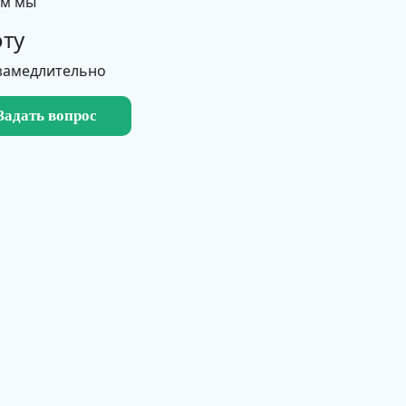
ем мы
ту
замедлительно
Задать вопрос