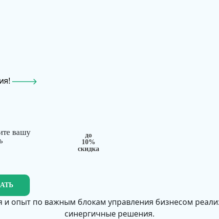
ия!
ите вашу
до
ь
10%
скидка
ЗАТЬ
 и опыт по важным блокам управления бизнесом реал
синергичные решения.