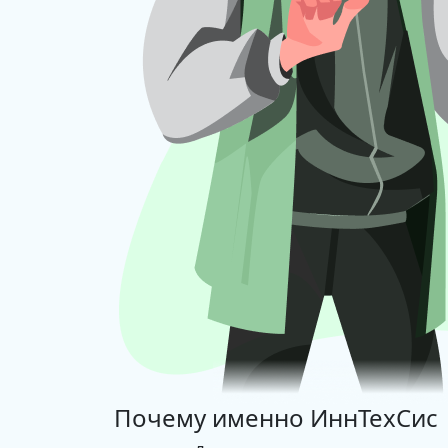
Почему именно
ИннТехСис