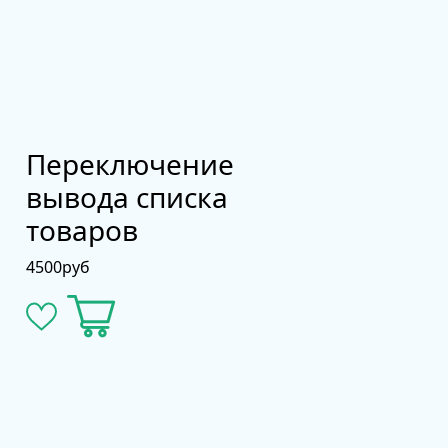
Переключение
вывода списка
товаров
4500
руб