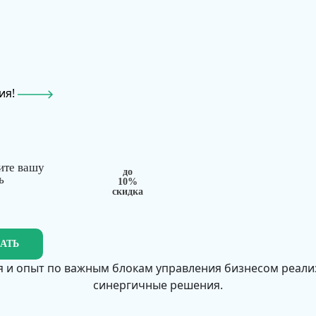
ия!
ите вашу
до
ь
10%
скидка
ЗАТЬ
 и опыт по важным блокам управления бизнесом реал
синергичные решения.