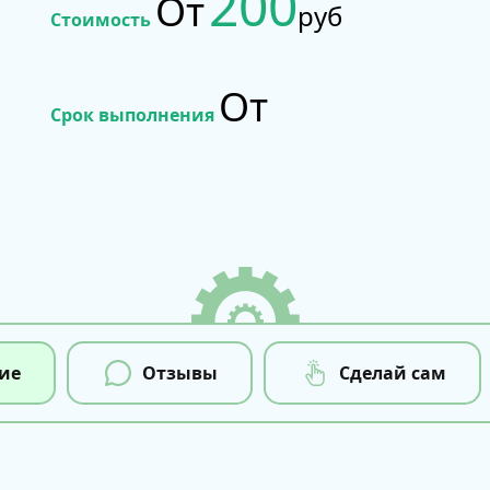
200
От
руб
Стоимость
От
Срок выполнения
ие
Отзывы
Сделай сам