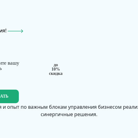
ия!
ите вашу
до
ь
10%
скидка
ЗАТЬ
 и опыт по важным блокам управления бизнесом реал
синергичные решения.