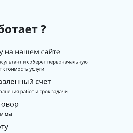
ботает ?
у на нашем сайте
нсультант и соберет первоначальную
 стоимость услуги
авленный счет
олнения работ и срок задачи
говор
ем мы
ту