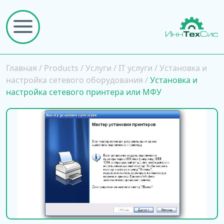
Главная
/
Products
/
Услуги
/
IT услуги
/
Установка и
настройка сетевого оборудования
/
Установка и
настройка сетевого принтера или МФУ