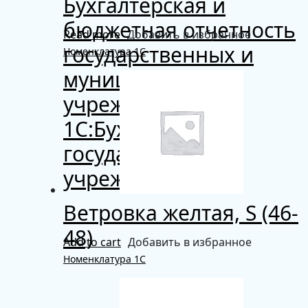
Бухгалтерская и
бюджетная отчетность
Read more
Добавить в избранное
государственных и
Номенклатура 1С
муниципальных
учреждений в
1С:Бухгалтерии
государственного
учреждения 8
Ветровка желтая, S (46-
48)
Add to cart
Добавить в избранное
Номенклатура 1С