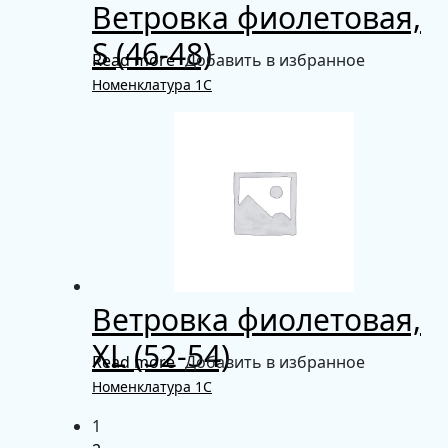
Ветровка фиолетовая,
S (46-48)
Read more
Добавить в избранное
Номенклатура 1С
Ветровка фиолетовая,
XL (52-54)
Read more
Добавить в избранное
Номенклатура 1С
1