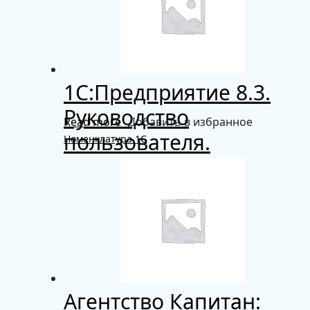
1С:Предприятие 8.3.
Руководство
Read more
Добавить в избранное
пользователя.
Номенклатура 1С
Агентство Капитан: