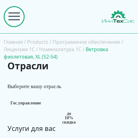
Главная
/
Products
/
Программное обеспечение
/
Лицензии 1С
/
Номенклатура 1С
/
Ветровка
фиолетовая, XL (52-54)
Отрасли
Выберите вашу отрасль
Гос.управление
до
10%
скидка
Услуги для вас