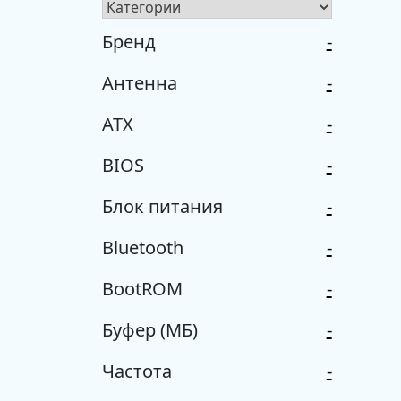
Бренд
-
Антенна
-
ATX
-
BIOS
-
Блок питания
-
Bluetooth
-
BootROM
-
Буфер (МБ)
-
Частота
-