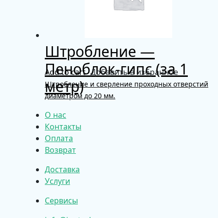
Штробление —
Пеноблок-гипс (за 1
Add to cart
Добавить в избранное
метр)
Штробление и сверление проходных отверстий
диаметром до 20 мм.
О нас
Контакты
Оплата
Возврат
Доставка
Услуги
Сервисы