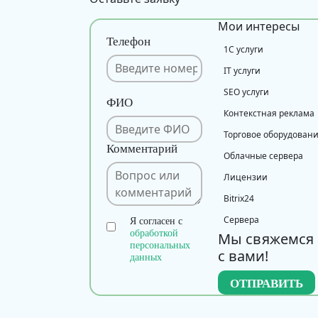
Мои интересы
Телефон
1С услуги
IT услуги
SEO услуги
ФИО
Контекстная реклама
Торговое оборудован
Комментарий
Облачные сервера
Лицензии
Bitrix24
Сервера
Я согласен с
обработкой
Мы свяжемся
персональных
с вами!
данных