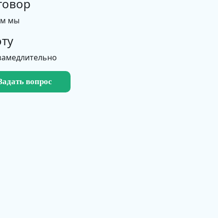
говор
ем мы
ту
замедлительно
Задать вопрос