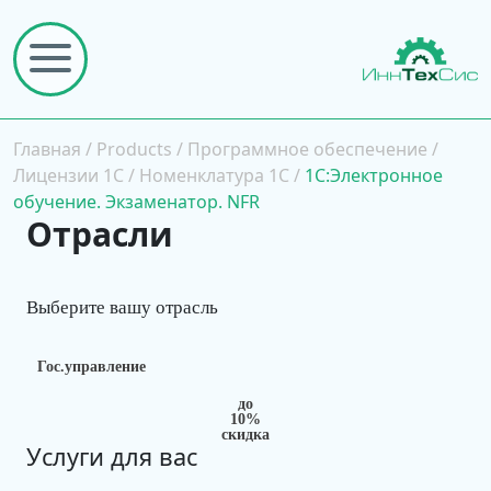
Главная
/
Products
/
Программное обеспечение
/
Лицензии 1С
/
Номенклатура 1С
/
1С:Электронное
обучение. Экзаменатор. NFR
Отрасли
Выберите вашу отрасль
Гос.управление
до
10%
скидка
Услуги для вас