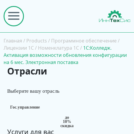
Главная
/
Products
/
Программное обеспечение
/
Лицензии 1С
/
Номенклатура 1С
/
1С:Колледж.
Активация возможности обновления конфигурации
на 6 мес. Электронная поставка
Отрасли
Выберите вашу отрасль
Гос.управление
до
10%
скидка
Услуги для вас