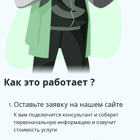
качестве
терминала сбора
данных для
«1С:МДЛП»;
1
12 000 руб./год
информационная
база для работы;
1
информационная
база для
тестирования;
Как это работает ?
2 сеанса
(одновременно
открытых
Оставьте заявку на нашем сайте
вкладок браузера
или окон тонкого
К вам подключится консультант и соберет
клиента);
первоначальную информацию и озвучит
количество
стоимость услуги
пользователей –