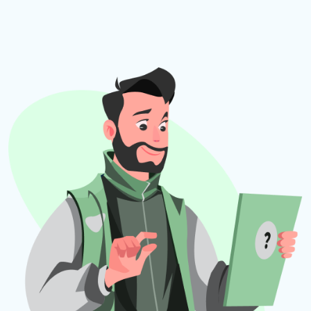
сетью, 1С:Медицина. Стоматологическая
клиника, которые имеют встроенные функции
интеграции с ФГИС МДЛП без необходимости
повторного ввода данных.
Цена
Тариф «1С:МДЛП»
доступ к
«1С:МДЛП» в
1С:Фреш;
возможность
подключения
мобильного
приложения для
использования
смартфона в