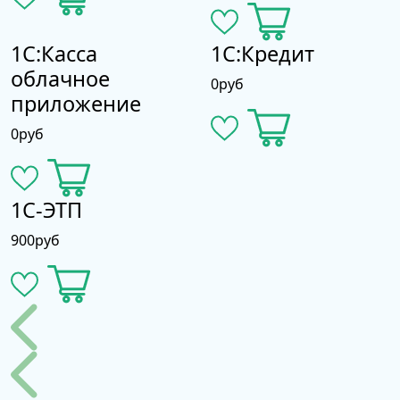
автоматический обмен данными с
ФГИС МДЛП;
учет всех операций – от приемки
1С:Касса
1С:Кредит
лекарств до выбытия из оборота;
облачное
0
руб
хранение и просмотр истории всех
приложение
операций с маркированными
препаратами;
0
руб
учет товарных запасов упаковок
лекарств;
ведение справочника лекарственных
1С-ЭТП
препаратов в объеме,
предоставляемом оператором ФГИС
900
руб
«МДЛП».
Поддерживаются следующие операции:
приемка товара по прямой и обратной
схеме акцептования;
отгрузка товаров по прямой и
обратной схеме акцептования;