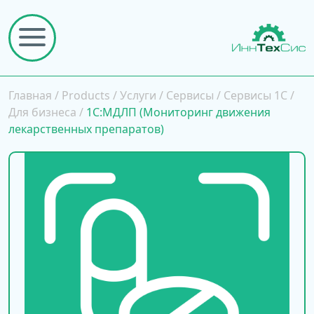
Главная
/
Products
/
Услуги
/
Сервисы
/
Сервисы 1С
/
Для бизнеса
/
1С:МДЛП (Мониторинг движения
лекарственных препаратов)