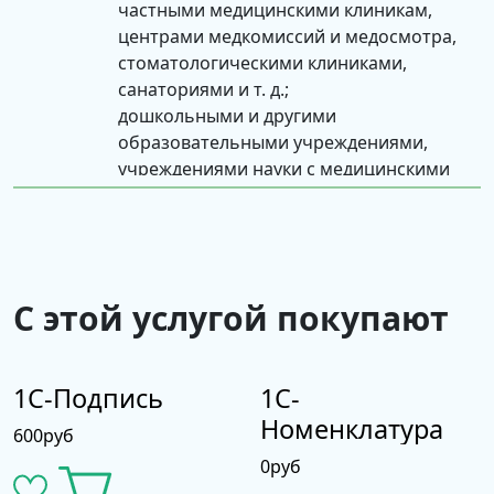
частными медицинскими клиникам,
центрами медкомиссий и медосмотра,
стоматологическими клиниками,
санаториями и т. д.;
дошкольными и другими
образовательными учреждениями,
учреждениями науки с медицинскими
кабинетами;
учреждениями социального
обслуживания;
предприятиями с вредными условиями
и медицинскими кабинетами.
С этой услугой покупают
«1С:МДЛП» обеспечивает следующие функции
работы с «Системой мониторинга движения
1С-Подпись
1С-
лекарственных препаратов для медицинского
Номенклатура
применения»:
600
руб
0
руб
настройка подключения к ФГИС МДЛП;