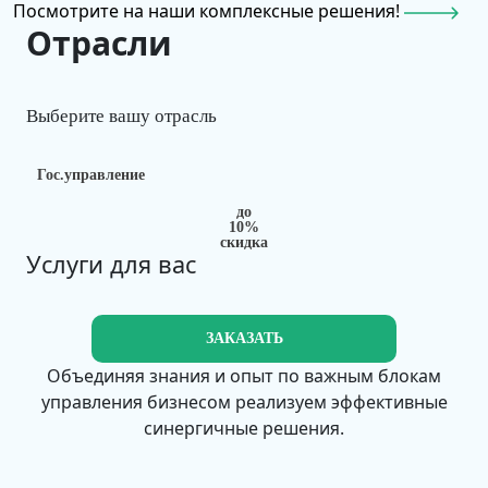
Посмотрите на наши комплексные решения!
расформирование транспортной
Отрасли
упаковки;
внутреннее перемещение
лекарственных препаратов;
Выберите вашу отрасль
выдача товара по льготному рецепту с
использованием регистратора
выбытия;
Гос.управление
передача лекарственных препаратов
до
на уничтожение;
10%
скидка
выдача товаров для оказания
Услуги для вас
медицинской помощи с
использованием регистратора
выбытия.
ЗАКАЗАТЬ
Объединяя знания и опыт по важным блокам
«1С:МДЛП» не поддерживает ведение учета (в
управления бизнесом реализуем эффективные
том числе складского и финансового). Для
синергичные решения.
ведения учета рекомендуется использовать
программы 1С:Медицина. Больничная аптека,
1С:Розница. Аптека, 1С:Управление аптечной