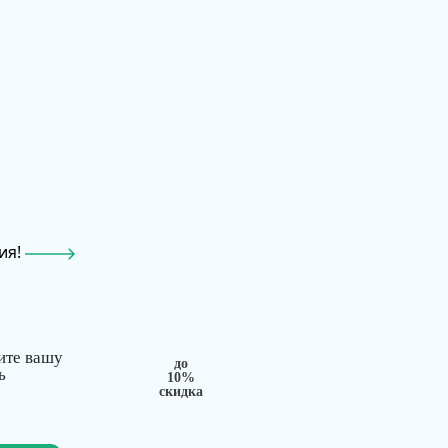
ия!
ите вашу
до
ь
10%
скидка