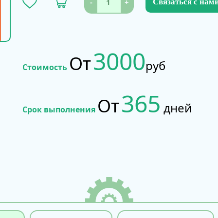
-
+
Связаться с нам
3000
От
руб
Стоимость
365
От
дней
Срок выполнения