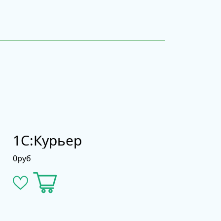
1С:Курьер
0
руб