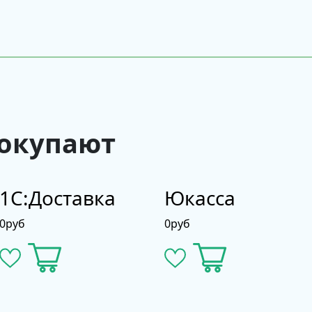
покупают
1С:Доставка
Юкасса
0
руб
0
руб