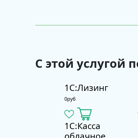
С этой услугой 
1С:Лизинг
0
руб
1С:Касса
облачное