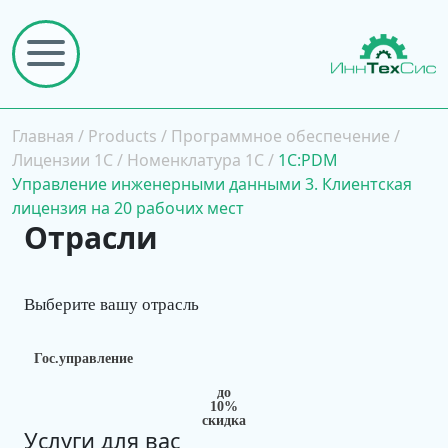
Главная
/
Products
/
Программное обеспечение
/
Лицензии 1С
/
Номенклатура 1С
/
1С:PDM
Управление инженерными данными 3. Клиентская
лицензия на 20 рабочих мест
Отрасли
Выберите вашу отрасль
Гос.управление
до
10%
скидка
Услуги для вас