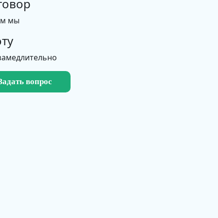
говор
ем мы
ту
замедлительно
Задать вопрос