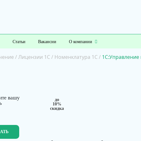
Статьи
Вакансии
О компании
чение
/
Лицензии 1С
/
Номенклатура 1С
/
1С:Управление 
ите вашу
до
ь
10%
скидка
ЗАТЬ