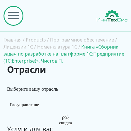
Главная
/
Products
/
Программное обеспечение
/
Лицензии 1С
/
Номенклатура 1С
/
Книга «Сборник
задач по разработке на платформе 1С:Предприятие
(1С:Enterprise)». Чистов П.
Отрасли
Выберите вашу отрасль
Гос.управление
до
10%
скидка
Услуги для вас