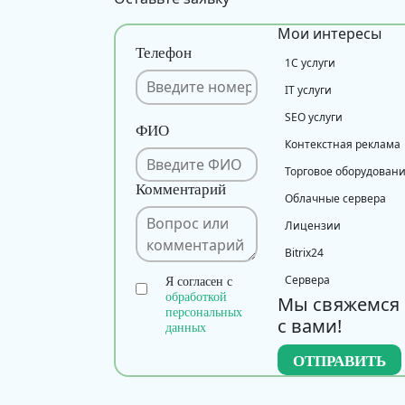
Мои интересы
Телефон
1С услуги
IT услуги
SEO услуги
ФИО
Контекстная реклама
Торговое оборудован
Комментарий
Облачные сервера
Лицензии
Bitrix24
Сервера
Я согласен с
обработкой
Мы свяжемся
персональных
с вами!
данных