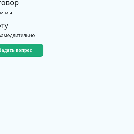
говор
ем мы
ту
замедлительно
Задать вопрос