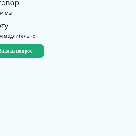
говор
ем мы
ту
замедлительно
Задать вопрос