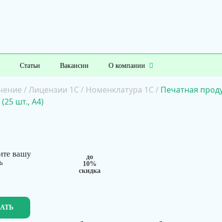
Статьи
Вакансии
О компании
чение
/
Лицензии 1С
/
Номенклатура 1С
/
Печатная проду
25 шт., А4)
ите вашу
до
ь
10%
скидка
ЗАТЬ