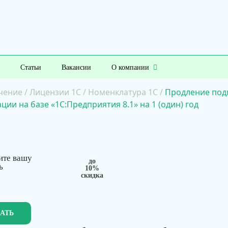
Статьи
Вакансии
О компании
чение
/
Лицензии 1С
/
Номенклатура 1С
/
Продление подп
ии на базе «1С:Предприятия 8.1» на 1 (один) год
ите вашу
до
ь
10%
скидка
ЗАТЬ