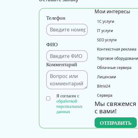
Мои интересы
Телефон
1С услуги
IT услуги
SEO услуги
ФИО
Контекстная реклама
Торговое оборудован
Комментарий
Облачные сервера
Лицензии
Bitrix24
Сервера
Я согласен с
обработкой
Мы свяжемся
персональных
с вами!
данных