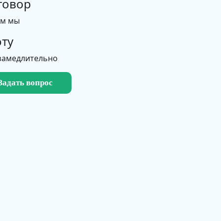
говор
ем мы
ту
замедлительно
Задать вопрос