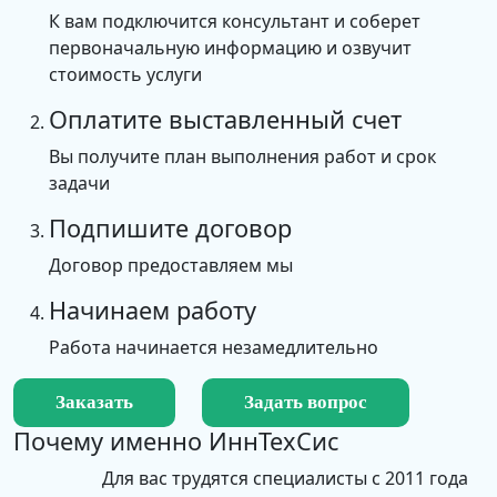
Первая отвечает за процессор на
К вам подключится консультант и соберет
профессиональном уровне. Без долгого
первоначальную информацию и озвучит
описания подробностей, отметим, что для АМД и
стоимость услуги
Интела они разные.
Оплатите выставленный счет
Вторая определяет выбор оперативной памяти.
Вы получите план выполнения работ и срок
Помимо перечисленной информации у нее
задачи
множество других характеристик, например,
Подпишите договор
слоты для памяти, внешние выходы,
максимальная частота памяти, установленный
Договор предоставляем мы
BIOS и т. д.
Начинаем работу
Для большей части сборок нужны две основные.
Работа начинается незамедлительно
В итоге по материнской плате:
Не игнорируйте важность этой детали, тогда ваш
Заказать
Задать вопрос
компьютер проработает примерно пять лет и
Почему именно
ИннТехСис
потребует усовершенствования, что выльется в
Для вас трудятся специалисты с 2011 года
небольшую трату средств. Но при устаревании