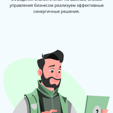
управления бизнесом реализуем эффективные
синергичные решения.
Материнская плата — ключевой элемент в
системном блоке, что подтверждается самим
названием.
Ее размер влияет на подборку корпуса. От ее
характеристик зависит выбор других важных
комплектующих.
Материнская плата составляет основу, которая
отвечает за работу всего устройства.
Среди основных характеристик значатся Форм-
фактор и Сокет.
Первая определяет размер самой платы и
установку "плюшек". Проще говоря, чем больше
размер, тем больше размещенных элементов.