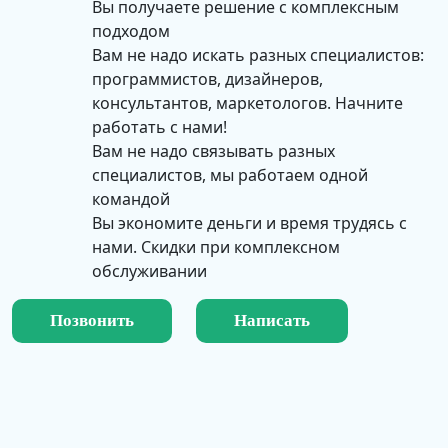
Вы получаете решение с комплексным
материнской платы придется заново собирать
подходом
весь компьютер, потому что деталь не
Вам не надо искать разных специалистов:
поддерживает новый сокет или новый тип
программистов, дизайнеров,
памяти. Придется ставить мощный вариант из
консультантов, маркетологов. Начните
старых запасов или с нуля собирать системник.
работать с нами!
Прислушайтесь к совету — "материнка" должна
Вам не надо связывать разных
быть самой передовой. Она обойдется дороже,
специалистов, мы работаем одной
но через год вы поймете, что выгодно вложили
командой
свои средства.
Вы экономите деньги и время трудясь с
нами. Скидки при комплексном
Процессор
обслуживании
Позвонить
Написать