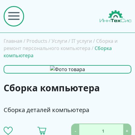
Главная
/
Products
/
Услуги
/
IT услуги
/
Сборка и
ремонт персонального компьютера
/
Сборка
компьютера
Сборка компьютера
Сборка деталей компьютера
-
+