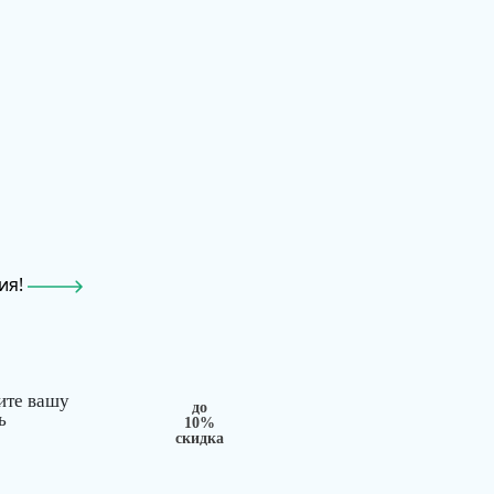
ия!
ите вашу
до
ь
10%
скидка