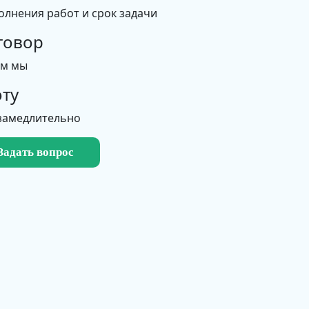
олнения работ и срок задачи
говор
ем мы
ту
замедлительно
Задать вопрос